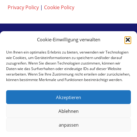
Privacy Policy
|
Cookie Policy
Cookie-Einwilligung verwalten
Contact
Um Ihnen ein optimales Erlebnis zu bieten, verwenden wir Technologien
wie Cookies, um Geräteinformationen zu speichern und/oder darauf
aaa swiss properties gmbh
zuzugreifen. Wenn Sie diesen Technologien zustimmen, können wir
Klingental 17
Daten wie das Surfverhalten oder eindeutige IDs auf dieser Website
verarbeiten. Wenn Sie Ihre Zustimmung nicht erteilen oder zurückziehen,
CH-4058 Basel
können bestimmte Merkmale und Funktionen beeinträchtigt werden.
Tel +41 79 462 59 30
Akzeptieren
E-Mail:
info@aaa-sp.com
Ablehnen
Datenschutzerklärung
|
Cookie-Richtlinie
anpassen
© 2026 aaa swiss properties -
Designed by Clinx