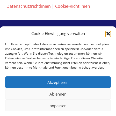
Datenschutzrichtlinien
|
Cookie-Richtlinien
Cookie-Einwilligung verwalten
Contact
Um Ihnen ein optimales Erlebnis zu bieten, verwenden wir Technologien
wie Cookies, um Geräteinformationen zu speichern und/oder darauf
aaa swiss properties gmbh
zuzugreifen. Wenn Sie diesen Technologien zustimmen, können wir
Klingental 17
Daten wie das Surfverhalten oder eindeutige IDs auf dieser Website
verarbeiten. Wenn Sie Ihre Zustimmung nicht erteilen oder zurückziehen,
CH-4058 Basel
können bestimmte Merkmale und Funktionen beeinträchtigt werden.
Tel +41 79 462 59 30
Akzeptieren
E-Mail:
info@aaa-sp.com
Ablehnen
Datenschutzerklärung
|
Cookie-Richtlinie
anpassen
© 2026 aaa swiss properties -
Designed by Clinx