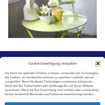
Cookie-Einwilligung verwalten
Contact
Um Ihnen ein optimales Erlebnis zu bieten, verwenden wir Technologien
wie Cookies, um Geräteinformationen zu speichern und/oder darauf
aaa swiss properties gmbh
zuzugreifen. Wenn Sie diesen Technologien zustimmen, können wir
Klingental 17
Daten wie das Surfverhalten oder eindeutige IDs auf dieser Website
verarbeiten. Wenn Sie Ihre Zustimmung nicht erteilen oder zurückziehen,
CH-4058 Basel
können bestimmte Merkmale und Funktionen beeinträchtigt werden.
Tel +41 79 462 59 30