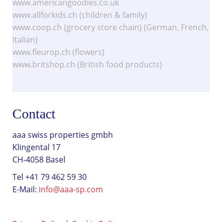
www.americangoodies.co.uk
www.allforkids.ch (children & family)
www.coop.ch (grocery store chain) (German, French,
Italian)
www.fleurop.ch (flowers)
www.britshop.ch (British food products)
Contact
aaa swiss properties gmbh
Klingental 17
CH-4058 Basel
Tel +41 79 462 59 30
E-Mail:
info@aaa-sp.com