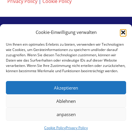
Privacy Policy
|
Cookie Policy
Cookie-Einwilligung verwalten
Contact
Um Ihnen ein optimales Erlebnis zu bieten, verwenden wir Technologien
wie Cookies, um Geräteinformationen zu speichern und/oder darauf
aaa swiss properties gmbh
zuzugreifen. Wenn Sie diesen Technologien zustimmen, können wir
Klingental 17
Daten wie das Surfverhalten oder eindeutige IDs auf dieser Website
verarbeiten. Wenn Sie Ihre Zustimmung nicht erteilen oder zurückziehen,
CH-4058 Basel
können bestimmte Merkmale und Funktionen beeinträchtigt werden.
Tel +41 79 462 59 30
Akzeptieren
E-Mail:
info@aaa-sp.com
Ablehnen
Datenschutzerklärung
|
Cookie-Richtlinie
anpassen
© 2026 aaa swiss properties -
Designed by Clinx
Cookie Policy
Privacy Policy